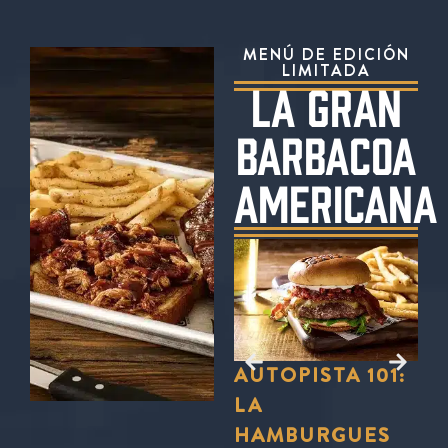
MENÚ DE EDICIÓN
LIMITADA
LA GRAN
BARBACOA
AMERICANA
?
UÍ
L
EL TRÍO DE
AUTOPISTA 101:
T
E
BARBACOAS «
LA
F
» DE FORD
HAMBURGUES
»