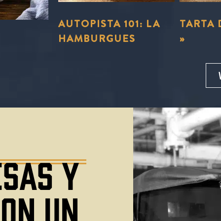
 «
AUTOPISTA 101: LA
TARTA 
HAMBURGUES
»
Pedir aho
SAS Y
CON UN