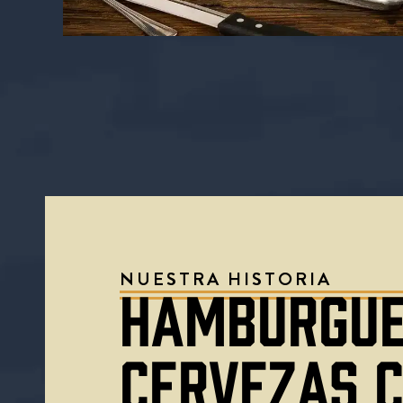
EL MENÚ COMPLETO
EL TRÍO DE
DE EDICIÓN LIMITADA
BARBACOAS
HACA
» DE FORD
NUESTRA HISTORIA
HAMBURGUE
CERVEZAS 