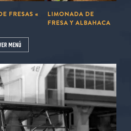
E
DE
DE FRESAS «
LIMONADA DE
FRESA Y ALBAHACA
ra
Pedir ahora
VER MENÚ