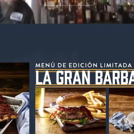
l restaurante Ford's Garage, donde se sirven h
MENÚ DE EDICIÓN LIMITADA
LA GRAN BARB