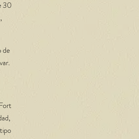
de 30
,
o de
var.
Fort
dad,
tipo