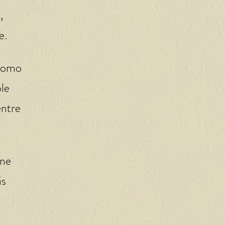
,
e.
 como
ole
entre
rne
ás