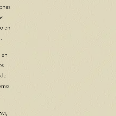
iones
os
to en
.
n en
os
ido
como
vi,