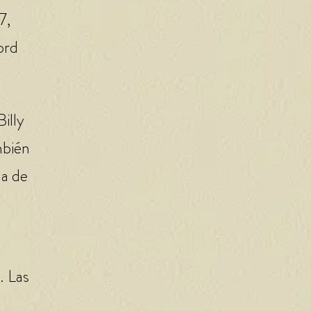
7,
ord
illy
mbién
na de
. Las