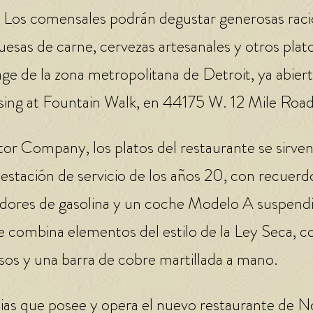
 Los comensales podrán degustar generosas rac
sas de carne, cervezas artesanales y otros plat
ge de la zona metropolitana de Detroit, ya abier
sing at Fountain Walk, en 44175 W. 12 Mile Road
or Company, los platos del restaurante se sirve
stación de servicio de los años 20, con recuerd
tidores de gasolina y un coche Modelo A suspend
nte combina elementos del estilo de la Ley Seca, 
nsos y una barra de cobre martillada a mano.
s que posee y opera el nuevo restaurante de No