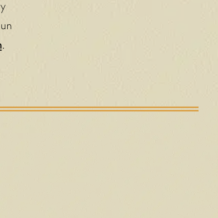
 y
 un
m
.